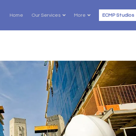
Home
Our Services
More
ECMP Studios