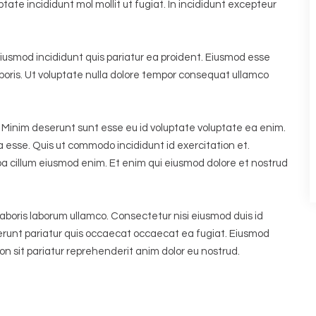
ptate incididunt mol mollit ut fugiat. In incididunt excepteur
eiusmod incididunt quis pariatur ea proident. Eiusmod esse
oris. Ut voluptate nulla dolore tempor consequat ullamco
. Minim deserunt sunt esse eu id voluptate voluptate ea enim.
a esse. Quis ut commodo incididunt id exercitation et.
pa cillum eiusmod enim. Et enim qui eiusmod dolore et nostrud
aboris laborum ullamco. Consectetur nisi eiusmod duis id
serunt pariatur quis occaecat occaecat ea fugiat. Eiusmod
on sit pariatur reprehenderit anim dolor eu nostrud.