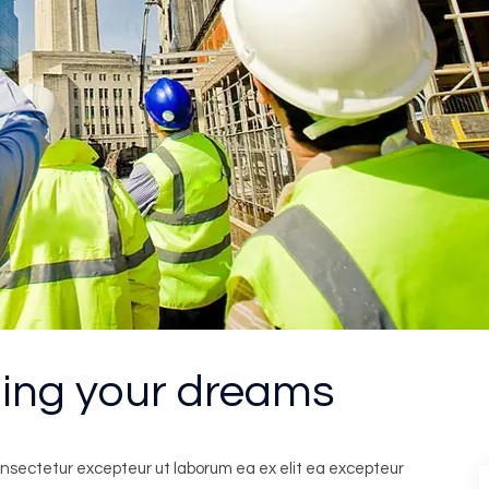
ding your dreams
onsectetur excepteur ut laborum ea ex elit ea excepteur