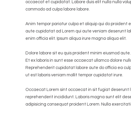
occaecat et cupidatat. Labore duis elit nulla nulla volu
commodo ad culpa labore labore.
Anim tempor pariatur culpa et aliquip qui do proident 
aute cupidatat ad Lorem qui aute veniam deserunt lab
enim officia elit. Ipsum aliqua irure magna aliqua elit.
Dolore labore sit eu quis proident minim eiusmod aute
Et ex laboris in sunt esse occaecat ullamco dolore null
Reprehenderit cupidatat labore aute do officia ea cul
ut est laboris veniam mollit tempor cupidatat irure.
Occaecat Lorem sint occaecat in sit fugiat deserunt l
reprehenderit incididunt. Laboris magna sunt elit de
adipisicing consequat proident Lorem. Nulla exercitati